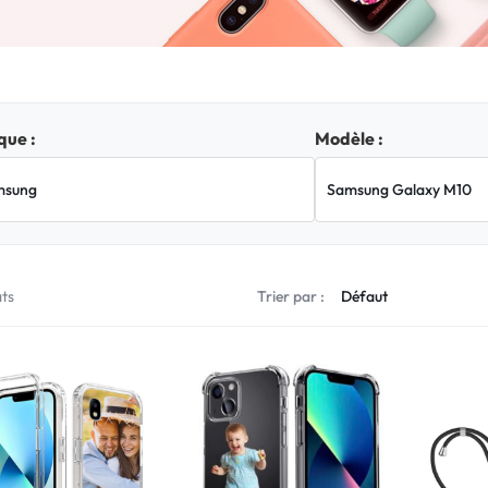
ue :
Modèle :
ats
Trier par :