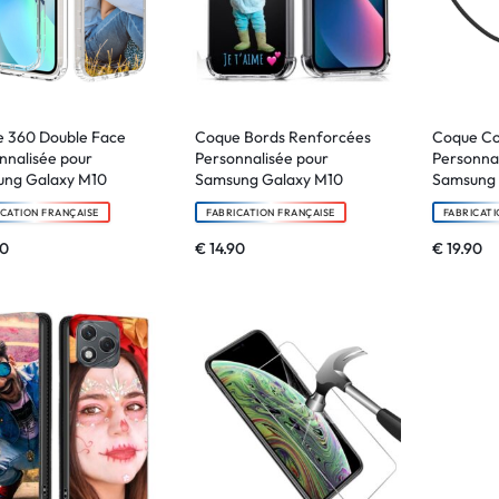
 360 Double Face
Coque Bords Renforcées
Coque C
nnalisée pour
Personnalisée pour
Personnal
ung Galaxy M10
Samsung Galaxy M10
Samsung 
ICATION FRANÇAISE
FABRICATION FRANÇAISE
FABRICATI
90
€
14.90
€
19.90