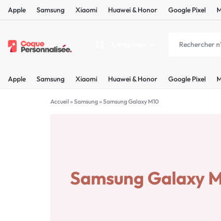
Apple
Samsung
Xiaomi
Huawei & Honor
Google Pixel
M
Catégories
COQUEPERSONNALISÉE.FR
LES
Apple
Samsung
Xiaomi
Huawei & Honor
Google Pixel
M
PLUS
Apple
BELLES
Accueil
»
Samsung
»
Samsung Galaxy M10
Samsung
COQUES
Xiaomi
PERSONNALISÉES
C'EST
Samsung Galaxy 
Huawei & Honor
NOUS
Google Pixel
!