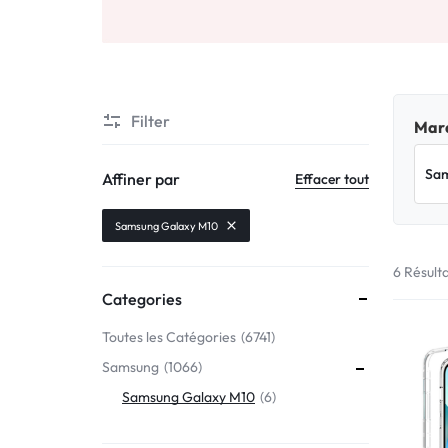
Motorola
MADE
Oppo
IN
Asus
FRANCE
Filter
Marq
C'EST
Nokia – HMD
Affiner par
Effacer tout
NOUS
OnePlus
Samsung Galaxy M10
!
6 Résult
Realme
Categories
POUR
Sony
Toutes les Catégories
6741
TOUS
Samsung
1066
Vivo
LES
Samsung Galaxy M10
6
STYLES
Autres marques