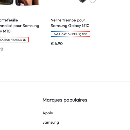
ortefeuille
Verre trempé pour
nnalisé pour Samsung
Samsung Galaxy M10
y M10
FABRICATION FRANÇAISE
ICATION FRANÇAISE
€
6.90
90
Marques populaires
Apple
Samsung