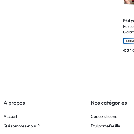
!
Etui p
LIVRAISON
Perso
Galax
48
FABR
HEURES
€
24.
!
À propos
Nos catégories
Accueil
Coque silicone
Qui sommes-nous ?
Étui portefeuille