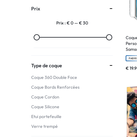
Prix
:
Prix :
€ 0
—
€ 30
C'EST
NOUS
Coque
Perso
Sams
!
FABR
ET
Type de coque
€
19.
Coque 360 Double Face
POUR
Coque Bords Renforcées
TOUS
Coque Cordon
BUDGETS
Coque Silicone
Etui portefeuille
C'EST
Verre trempé
NOUS