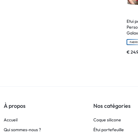
!
Etui p
LIVRAISON
Perso
Galax
48
FABR
HEURES
€
24.
!
À propos
Nos catégories
Accueil
Coque silicone
Qui sommes-nous ?
Étui portefeuille