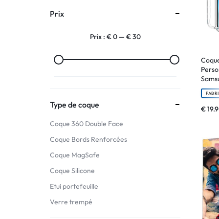
Prix
:
Prix :
€ 0
—
€ 30
C'EST
NOUS
Coque
Perso
Sams
!
FABR
ET
Type de coque
€
19.
Coque 360 Double Face
POUR
Coque Bords Renforcées
TOUS
Coque MagSafe
BUDGETS
Coque Silicone
Etui portefeuille
C'EST
Verre trempé
NOUS