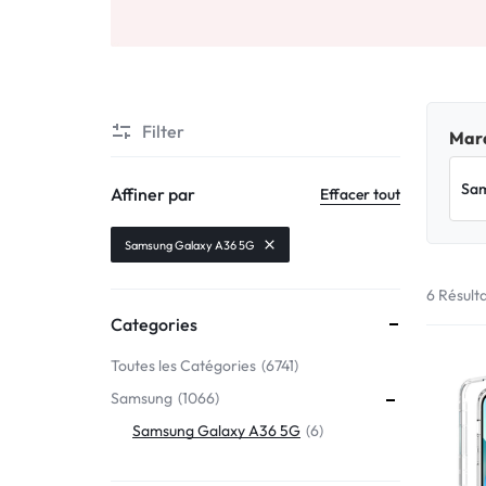
Motorola
MADE
Oppo
IN
Asus
FRANCE
Filter
Marq
C'EST
Nokia – HMD
Affiner par
Effacer tout
NOUS
OnePlus
Samsung Galaxy A36 5G
!
6 Résult
Realme
Categories
POUR
Sony
Toutes les Catégories
6741
TOUS
Samsung
1066
Vivo
LES
Samsung Galaxy A36 5G
6
STYLES
Autres marques