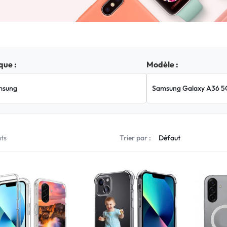
ue :
Modèle :
ats
Trier par :