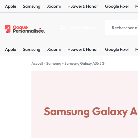
Apple
Samsung
Xiaomi
Huawei & Honor
Google Pixel
M
Catégories
COQUEPERSONNALISÉE.FR
LES
Apple
Samsung
Xiaomi
Huawei & Honor
Google Pixel
M
PLUS
Apple
BELLES
Accueil
»
Samsung
»
Samsung Galaxy A36 5G
Samsung
COQUES
Xiaomi
PERSONNALISÉES
C'EST
Samsung Galaxy A
Huawei & Honor
NOUS
Google Pixel
!