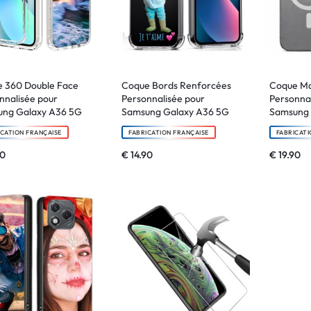
 360 Double Face
Coque Bords Renforcées
Coque M
nnalisée pour
Personnalisée pour
Personnal
ung Galaxy A36 5G
Samsung Galaxy A36 5G
Samsung 
ICATION FRANÇAISE
FABRICATION FRANÇAISE
FABRICATI
90
€
14.90
€
19.90