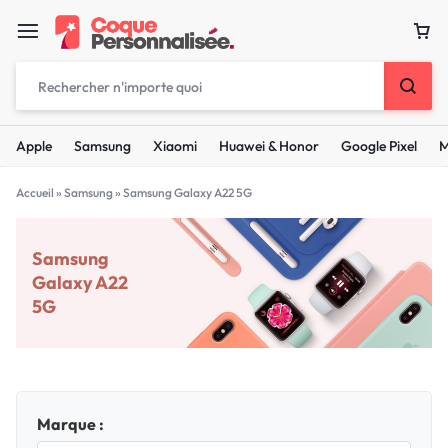
Apple
Samsung
Xiaomi
Huawei & Honor
Google Pixel
M
Accueil
»
Samsung
»
Samsung Galaxy A22 5G
Samsung
Galaxy A22
5G
Marque :