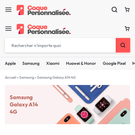
Apple
Samsung
Xiaomi
Huawei & Honor
Google Pixel
M
Accueil
»
Samsung
»
Samsung Galaxy A14 4G
Samsung
Galaxy A14
4G