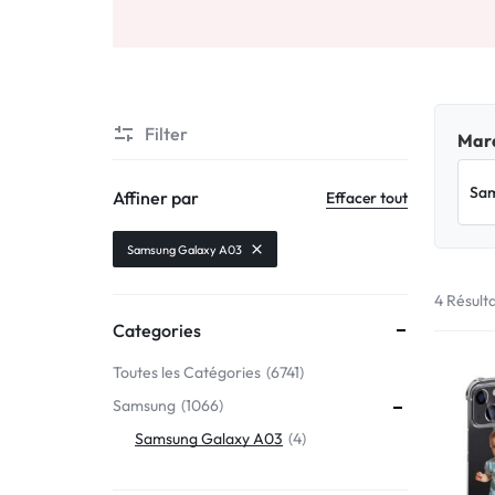
Motorola
MADE
Oppo
IN
Asus
FRANCE
Filter
Marq
C'EST
Nokia – HMD
Affiner par
Effacer tout
NOUS
OnePlus
Samsung Galaxy A03
!
4 Résult
Realme
Categories
POUR
Sony
Toutes les Catégories
6741
TOUS
Samsung
1066
Vivo
LES
Samsung Galaxy A03
4
STYLES
Autres marques