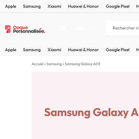
Apple
Samsung
Xiaomi
Huawei & Honor
Google Pixel
M
Catégories
COQUEPERSONNALISÉE.FR
LES
Apple
Samsung
Xiaomi
Huawei & Honor
Google Pixel
M
PLUS
Apple
BELLES
Accueil
»
Samsung
»
Samsung Galaxy A03
Samsung
COQUES
Xiaomi
PERSONNALISÉES
C'EST
Samsung Galaxy 
Huawei & Honor
NOUS
Google Pixel
!