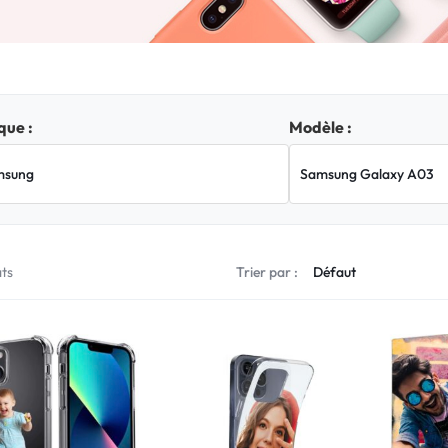
ue :
Modèle :
ats
Trier par :