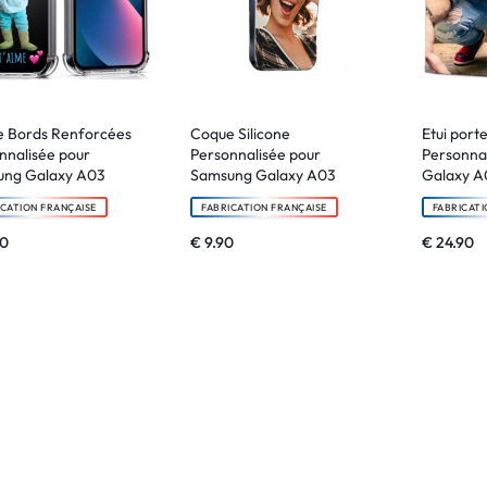
 Bords Renforcées
Coque Silicone
Etui porte
nnalisée pour
Personnalisée pour
Personna
ung Galaxy A03
Samsung Galaxy A03
Galaxy A
ICATION FRANÇAISE
FABRICATION FRANÇAISE
FABRICATI
90
€
9.90
€
24.90