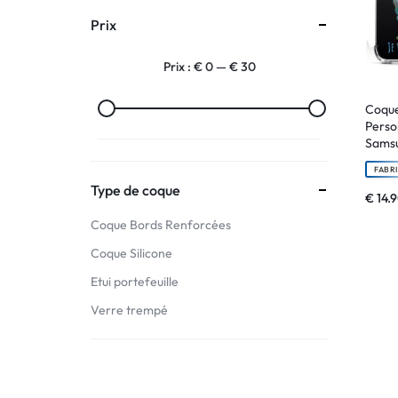
Prix
:
Prix :
€ 0
—
€ 30
C'EST
NOUS
Coque
Perso
Sams
!
FABR
ET
Type de coque
€
14.
Coque Bords Renforcées
POUR
Coque Silicone
TOUS
Etui portefeuille
BUDGETS
Verre trempé
C'EST
NOUS