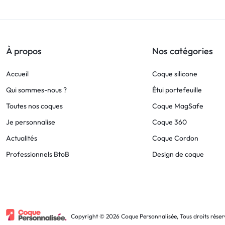
!
LIVRAISON
À propos
Nos catégories
48
Accueil
Coque silicone
HEURES
Qui sommes-nous ?
Étui portefeuille
Toutes nos coques
Coque MagSafe
!
Je personnalise
Coque 360
Actualités
Coque Cordon
Professionnels BtoB
Design de coque
Copyright © 2026 Coque Personnalisée, Tous droits réser