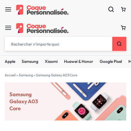
Apple
Samsung
Xiaomi
Huawei & Honor
Google Pixel
M
Accueil
»
Samsung
»
Samsung Galaxy A03 Core
Samsung
Galaxy A03
Core