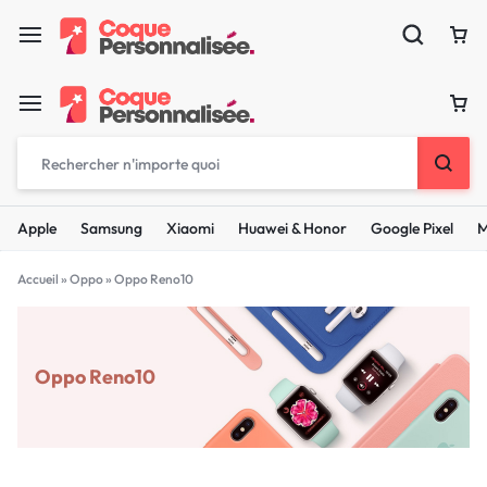
Apple
Samsung
Xiaomi
Huawei & Honor
Google Pixel
M
Accueil
»
Oppo
»
Oppo Reno10
Oppo Reno10