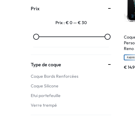
Prix
:
Prix :
€ 0
—
€ 30
C'EST
NOUS
Coque
Perso
Reno
!
FABR
ET
Type de coque
€
14.
Coque Bords Renforcées
POUR
Coque Silicone
TOUS
Etui portefeuille
BUDGETS
Verre trempé
C'EST
NOUS