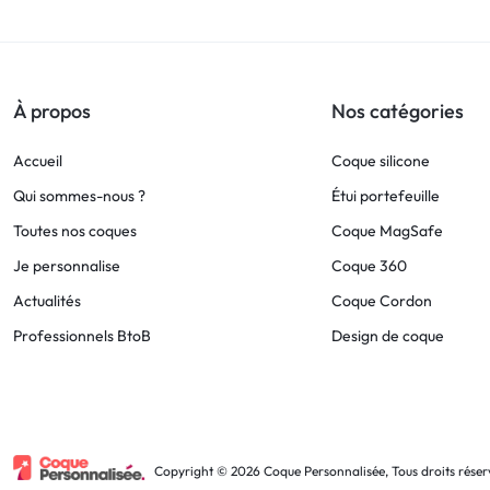
!
LIVRAISON
À propos
Nos catégories
48
Accueil
Coque silicone
HEURES
Qui sommes-nous ?
Étui portefeuille
Toutes nos coques
Coque MagSafe
!
Je personnalise
Coque 360
Actualités
Coque Cordon
Professionnels BtoB
Design de coque
Copyright © 2026 Coque Personnalisée, Tous droits réser