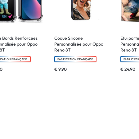
 Bords Renforcées
Coque Silicone
Etui porte
nnalisée pour Oppo
Personnalisée pour Oppo
Personna
 8T
Reno 8T
Reno 8T
ICATION FRANÇAISE
FABRICATION FRANÇAISE
FABRICATI
90
€
9.90
€
24.90