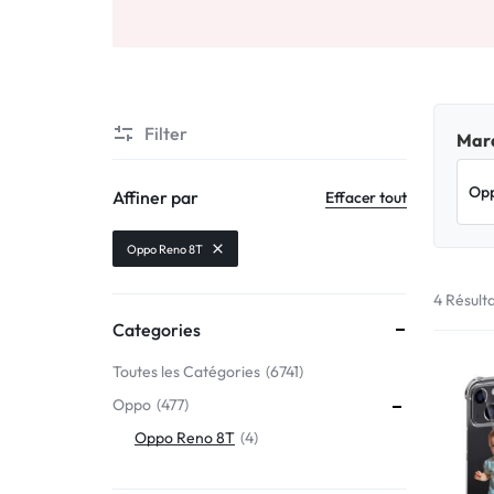
Motorola
MADE
Oppo
IN
Asus
FRANCE
Filter
Marq
C'EST
Nokia – HMD
Affiner par
Effacer tout
NOUS
OnePlus
Oppo Reno 8T
!
4 Résult
Realme
Categories
POUR
Sony
Toutes les Catégories
6741
TOUS
Oppo
477
Vivo
LES
Oppo Reno 8T
4
STYLES
Autres marques