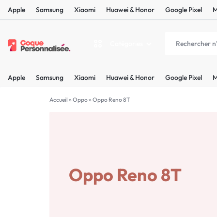
Apple
Samsung
Xiaomi
Huawei & Honor
Google Pixel
M
Catégories
COQUEPERSONNALISÉE.FR
LES
Apple
Samsung
Xiaomi
Huawei & Honor
Google Pixel
M
PLUS
Apple
BELLES
Accueil
»
Oppo
»
Oppo Reno 8T
Samsung
COQUES
Xiaomi
PERSONNALISÉES
C'EST
Oppo Reno 8T
Huawei & Honor
NOUS
Google Pixel
!