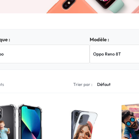
ue :
Modèle :
ats
Trier par :