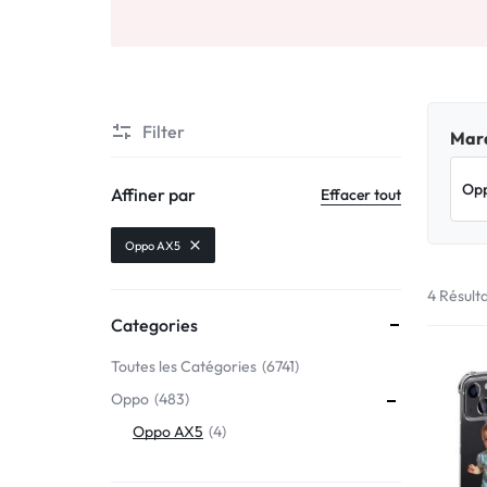
Motorola
MADE
Oppo
IN
Asus
FRANCE
Filter
Marq
C'EST
Nokia – HMD
Affiner par
Effacer tout
NOUS
OnePlus
Oppo AX5
!
4 Résult
Realme
Categories
POUR
Sony
Toutes les Catégories
6741
TOUS
Oppo
483
Vivo
LES
Oppo AX5
4
STYLES
Autres marques