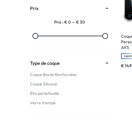
Prix
:
Prix :
€ 0
—
€ 30
C'EST
NOUS
Coque
Perso
AX5
!
FABR
ET
Type de coque
€
14.
Coque Bords Renforcées
POUR
Coque Silicone
TOUS
Etui portefeuille
BUDGETS
Verre trempé
C'EST
NOUS