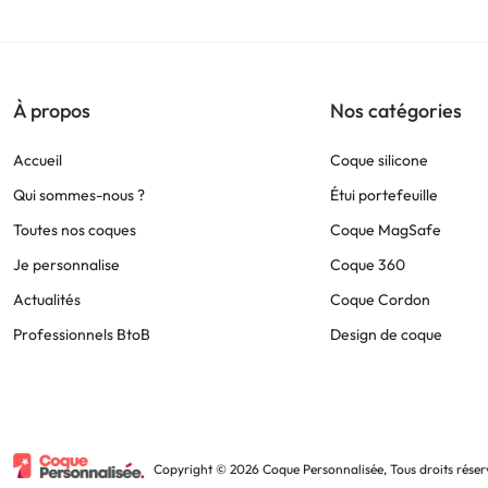
!
LIVRAISON
À propos
Nos catégories
48
Accueil
Coque silicone
HEURES
Qui sommes-nous ?
Étui portefeuille
Toutes nos coques
Coque MagSafe
!
Je personnalise
Coque 360
Actualités
Coque Cordon
Professionnels BtoB
Design de coque
Copyright © 2026 Coque Personnalisée, Tous droits réser