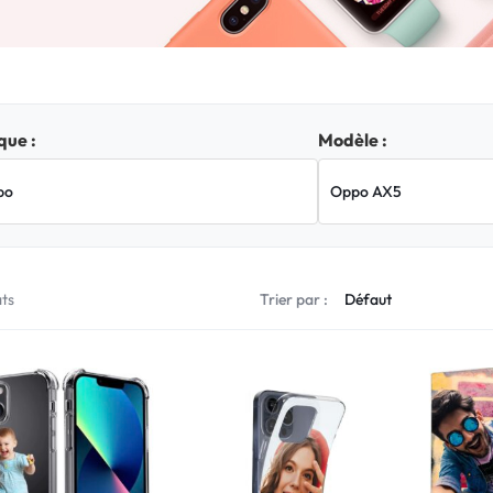
ue :
Modèle :
ats
Trier par :