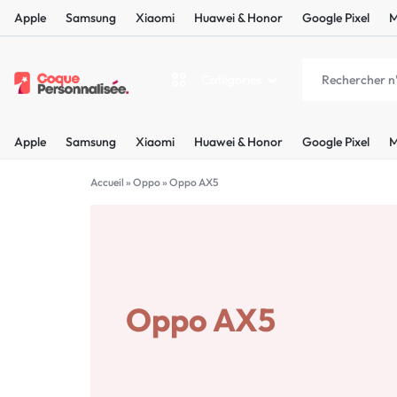
Apple
Samsung
Xiaomi
Huawei & Honor
Google Pixel
M
Catégories
COQUEPERSONNALISÉE.FR
LES
Apple
Samsung
Xiaomi
Huawei & Honor
Google Pixel
M
PLUS
Apple
BELLES
Accueil
»
Oppo
»
Oppo AX5
Samsung
COQUES
Xiaomi
PERSONNALISÉES
C'EST
Oppo AX5
Huawei & Honor
NOUS
Google Pixel
!