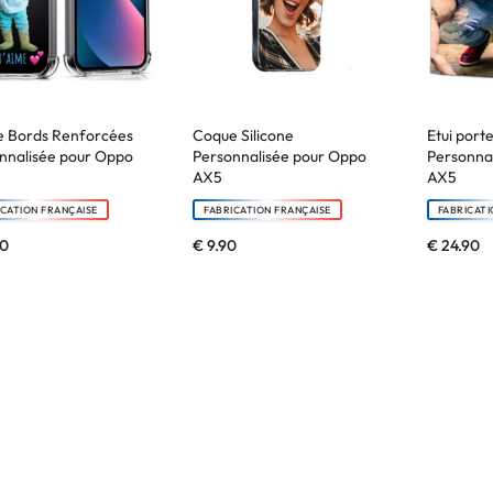
 Bords Renforcées
Coque Silicone
Etui porte
nnalisée pour Oppo
Personnalisée pour Oppo
Personna
AX5
AX5
ICATION FRANÇAISE
FABRICATION FRANÇAISE
FABRICATI
90
€
9.90
€
24.90