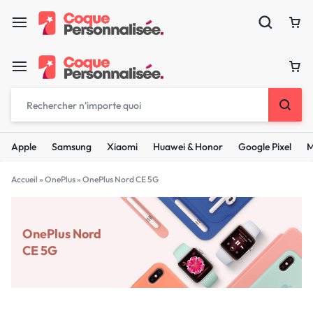
Apple
Samsung
Xiaomi
Huawei & Honor
Google Pixel
M
Accueil
»
OnePlus
»
OnePlus Nord CE 5G
OnePlus Nord
CE 5G