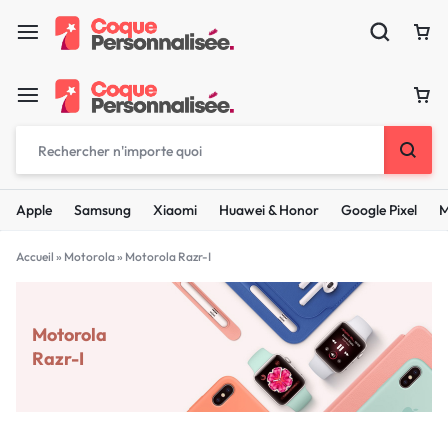
Apple
Samsung
Xiaomi
Huawei & Honor
Google Pixel
M
Accueil
»
Motorola
»
Motorola Razr-I
Motorola
Razr-I