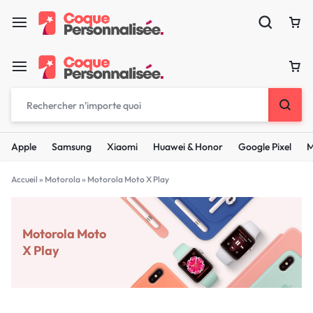
Apple
Samsung
Xiaomi
Huawei & Honor
Google Pixel
M
Accueil
»
Motorola
»
Motorola Moto X Play
Motorola Moto
X Play