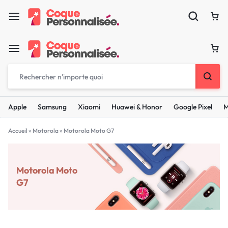
Apple
Samsung
Xiaomi
Huawei & Honor
Google Pixel
M
Accueil
»
Motorola
»
Motorola Moto G7
Motorola Moto
G7