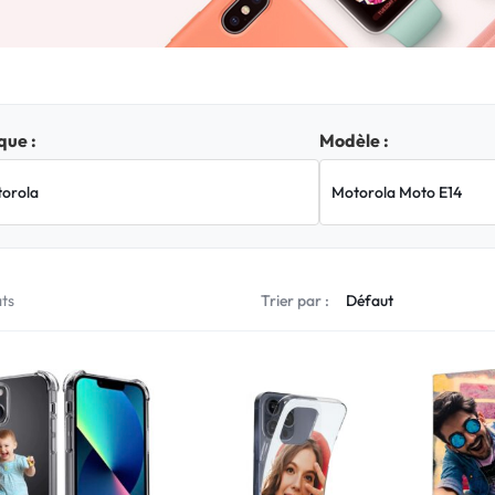
ue :
Modèle :
ats
Trier par :