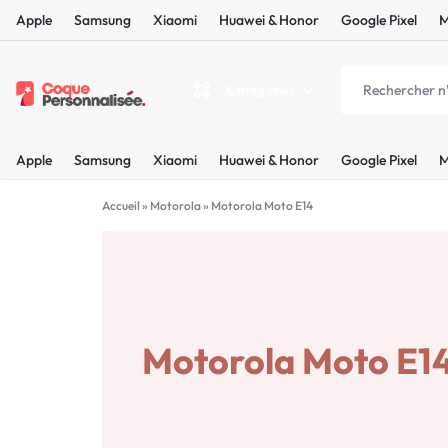
Apple
Samsung
Xiaomi
Huawei & Honor
Google Pixel
M
Catégories
COQUEPERSONNALISÉE.FR
LES
Apple
Samsung
Xiaomi
Huawei & Honor
Google Pixel
M
PLUS
Apple
BELLES
Accueil
»
Motorola
»
Motorola Moto E14
Samsung
COQUES
Xiaomi
PERSONNALISÉES
C'EST
Motorola Moto E1
Huawei & Honor
NOUS
Google Pixel
!