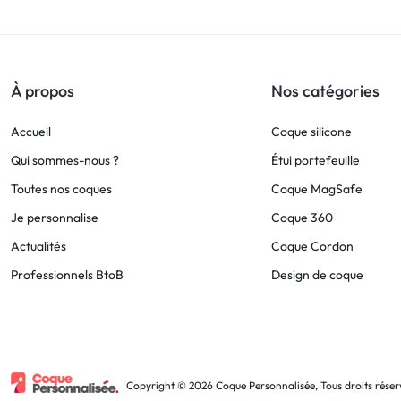
!
LIVRAISON
À propos
Nos catégories
48
Accueil
Coque silicone
HEURES
Qui sommes-nous ?
Étui portefeuille
Toutes nos coques
Coque MagSafe
!
Je personnalise
Coque 360
Actualités
Coque Cordon
Professionnels BtoB
Design de coque
Copyright © 2026 Coque Personnalisée, Tous droits réser