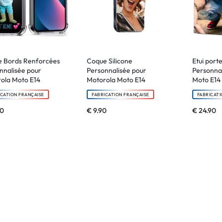
 Bords Renforcées
Coque Silicone
Etui porte
nnalisée pour
Personnalisée pour
Personnal
ola Moto E14
Motorola Moto E14
Moto E14
ICATION FRANÇAISE
FABRICATION FRANÇAISE
FABRICATI
90
€
9.90
€
24.90