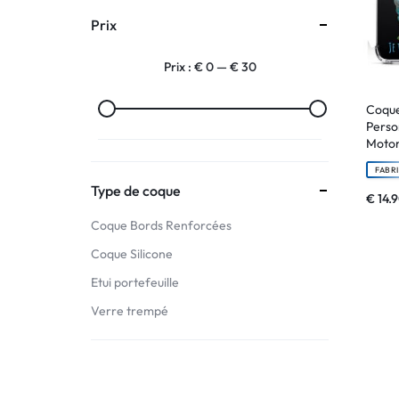
Prix
:
Prix :
€ 0
—
€ 30
C'EST
NOUS
Coque
Perso
Motor
!
FABR
ET
Type de coque
€
14.
Coque Bords Renforcées
POUR
Coque Silicone
TOUS
Etui portefeuille
BUDGETS
Verre trempé
C'EST
NOUS