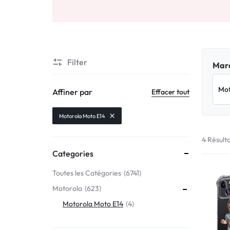
Motorola
MADE
Oppo
IN
Asus
FRANCE
Filter
Marq
C'EST
Nokia – HMD
Affiner par
Effacer tout
NOUS
OnePlus
Motorola Moto E14
!
4 Résult
Realme
Categories
POUR
Sony
Toutes les Catégories
6741
TOUS
Motorola
623
Vivo
LES
Motorola Moto E14
4
STYLES
Autres marques