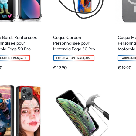
 Bords Renforcées
Coque Cordon
Coque M
nnalisée pour
Personnalisée pour
Personnal
ola Edge 50 Pro
Motorola Edge 50 Pro
Motorola
ICATION FRANÇAISE
FABRICATION FRANÇAISE
FABRICATI
90
€
19.90
€
19.90