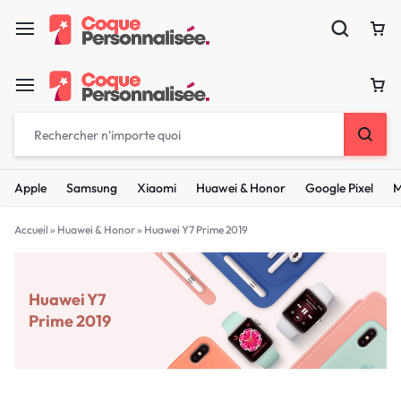
Apple
Samsung
Xiaomi
Huawei & Honor
Google Pixel
M
Accueil
»
Huawei & Honor
»
Huawei Y7 Prime 2019
Huawei Y7
Prime 2019