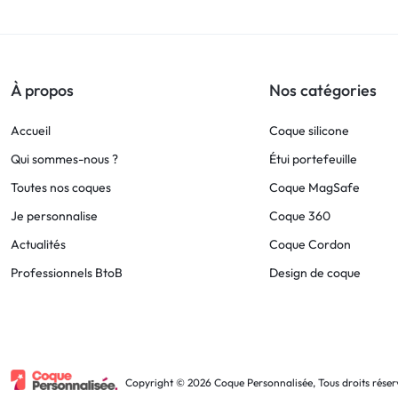
!
LIVRAISON
À propos
Nos catégories
48
Accueil
Coque silicone
HEURES
Qui sommes-nous ?
Étui portefeuille
Toutes nos coques
Coque MagSafe
!
Je personnalise
Coque 360
Actualités
Coque Cordon
Professionnels BtoB
Design de coque
Copyright © 2026 Coque Personnalisée, Tous droits réser