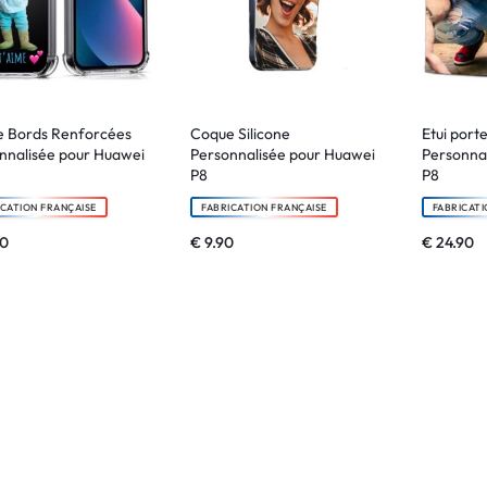
 Bords Renforcées
Coque Silicone
Etui porte
nnalisée pour Huawei
Personnalisée pour Huawei
Personna
P8
P8
ICATION FRANÇAISE
FABRICATION FRANÇAISE
FABRICATI
90
€
9.90
€
24.90