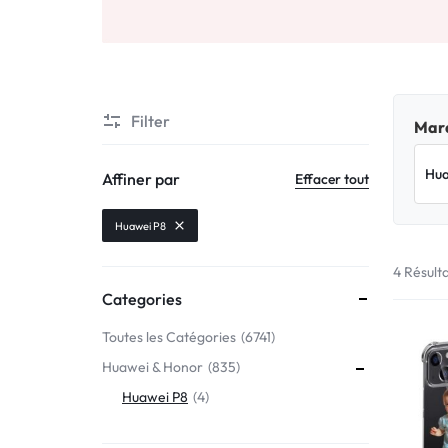
Motorola
MADE
Oppo
IN
Asus
FRANCE
Filter
Marq
C'EST
Nokia – HMD
Affiner par
Effacer tout
NOUS
OnePlus
Huawei P8
!
4 Résult
Realme
Categories
POUR
Sony
Toutes les Catégories
6741
TOUS
Huawei & Honor
835
Vivo
LES
Huawei P8
4
STYLES
Autres marques