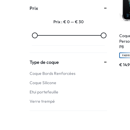
Prix
:
Prix :
€ 0
—
€ 30
C'EST
NOUS
Coque
Perso
P8
!
FABR
ET
Type de coque
€
14.
Coque Bords Renforcées
POUR
Coque Silicone
TOUS
Etui portefeuille
BUDGETS
Verre trempé
C'EST
NOUS