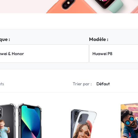
ue :
Modèle :
ats
Trier par :