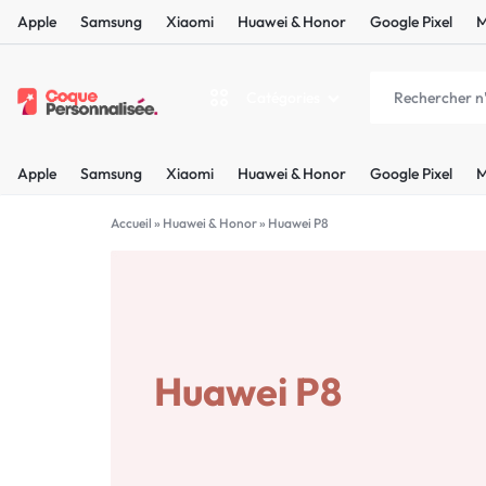
Apple
Samsung
Xiaomi
Huawei & Honor
Google Pixel
M
Catégories
COQUEPERSONNALISÉE.FR
LES
Apple
Samsung
Xiaomi
Huawei & Honor
Google Pixel
M
PLUS
Apple
BELLES
Accueil
»
Huawei & Honor
»
Huawei P8
Samsung
COQUES
Xiaomi
PERSONNALISÉES
C'EST
Huawei P8
Huawei & Honor
NOUS
Google Pixel
!