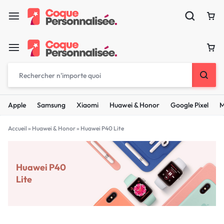
Apple
Samsung
Xiaomi
Huawei & Honor
Google Pixel
M
Accueil
»
Huawei & Honor
»
Huawei P40 Lite
Huawei P40
Lite