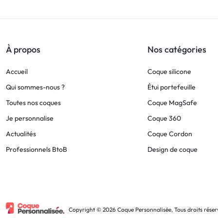
!
LIVRAISON
À propos
Nos catégories
48
Accueil
Coque silicone
HEURES
Qui sommes-nous ?
Étui portefeuille
Toutes nos coques
Coque MagSafe
!
Je personnalise
Coque 360
Actualités
Coque Cordon
Professionnels BtoB
Design de coque
Copyright © 2026 Coque Personnalisée, Tous droits réser