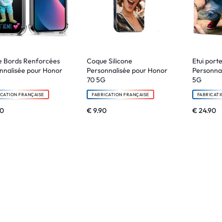
 Bords Renforcées
Coque Silicone
Etui porte
nnalisée pour Honor
Personnalisée pour Honor
Personnal
G
70 5G
5G
ICATION FRANÇAISE
FABRICATION FRANÇAISE
FABRICATI
90
€
9.90
€
24.90