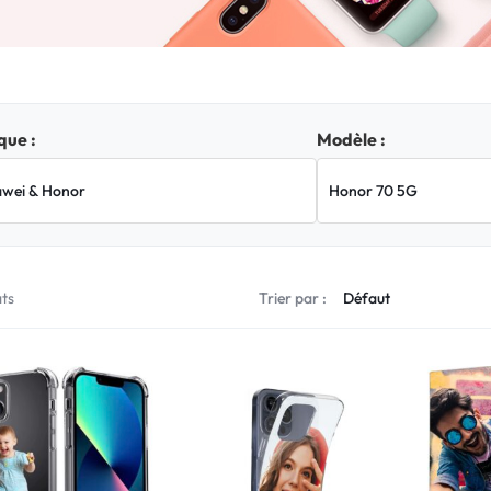
ue :
Modèle :
ats
Trier par :