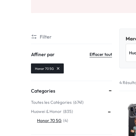
Motorola
MADE
Oppo
IN
Asus
FRANCE
Filter
Marq
C'EST
Nokia – HMD
Affiner par
Effacer tout
NOUS
OnePlus
Honor 70 5G
!
4 Résult
Realme
Categories
POUR
Sony
Toutes les Catégories
6741
TOUS
Huawei & Honor
835
Vivo
LES
Honor 70 5G
4
STYLES
Autres marques