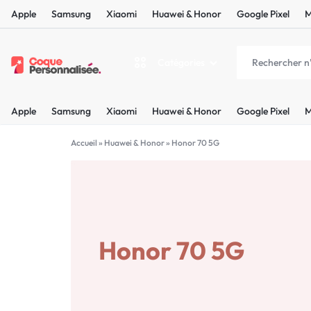
Apple
Samsung
Xiaomi
Huawei & Honor
Google Pixel
M
Catégories
COQUEPERSONNALISÉE.FR
LES
Apple
Samsung
Xiaomi
Huawei & Honor
Google Pixel
M
PLUS
Apple
BELLES
Accueil
»
Huawei & Honor
»
Honor 70 5G
Samsung
COQUES
Xiaomi
PERSONNALISÉES
C'EST
Honor 70 5G
Huawei & Honor
NOUS
Google Pixel
!