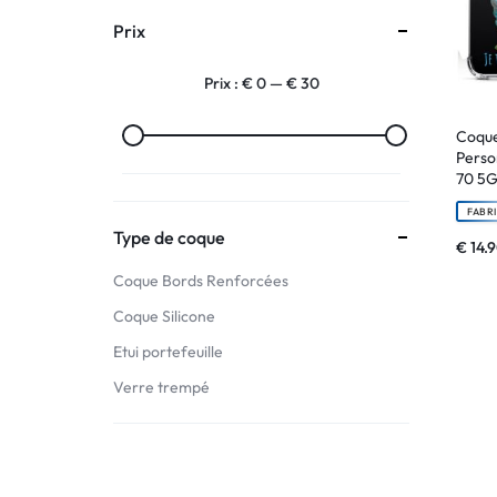
Prix
:
Prix :
€ 0
—
€ 30
C'EST
NOUS
Coque
Perso
70 5
!
FABR
ET
Type de coque
€
14.
Coque Bords Renforcées
POUR
Coque Silicone
TOUS
Etui portefeuille
BUDGETS
Verre trempé
C'EST
NOUS