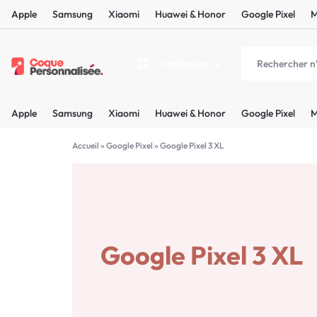
Apple
Samsung
Xiaomi
Huawei & Honor
Google Pixel
M
Catégories
COQUEPERSONNALISÉE.FR
LES
Apple
Samsung
Xiaomi
Huawei & Honor
Google Pixel
M
PLUS
Apple
BELLES
Accueil
»
Google Pixel
»
Google Pixel 3 XL
Samsung
COQUES
Xiaomi
PERSONNALISÉES
C'EST
Google Pixel 3 XL
Huawei & Honor
NOUS
Google Pixel
!