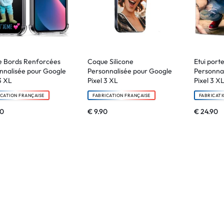
 Bords Renforcées
Coque Silicone
Etui porte
nnalisée pour Google
Personnalisée pour Google
Personna
3 XL
Pixel 3 XL
Pixel 3 X
ICATION FRANÇAISE
FABRICATION FRANÇAISE
FABRICATI
90
€
9.90
€
24.90