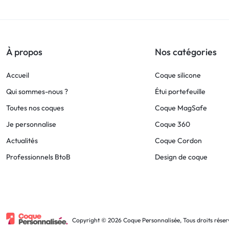
!
LIVRAISON
À propos
Nos catégories
48
Accueil
Coque silicone
HEURES
Qui sommes-nous ?
Étui portefeuille
Toutes nos coques
Coque MagSafe
!
Je personnalise
Coque 360
Actualités
Coque Cordon
Professionnels BtoB
Design de coque
Copyright © 2026 Coque Personnalisée, Tous droits réser