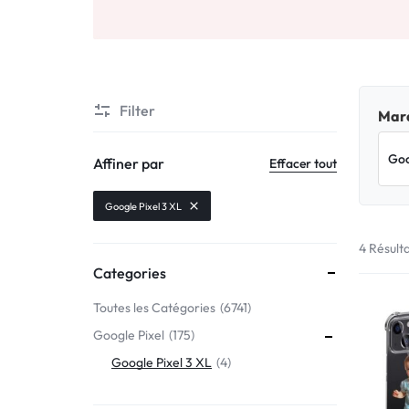
Motorola
MADE
Oppo
IN
Asus
FRANCE
Filter
Marq
C'EST
Nokia – HMD
Affiner par
Effacer tout
NOUS
OnePlus
Google Pixel 3 XL
!
4 Résult
Realme
Categories
POUR
Sony
Toutes les Catégories
6741
TOUS
Google Pixel
175
Vivo
LES
Google Pixel 3 XL
4
STYLES
Autres marques