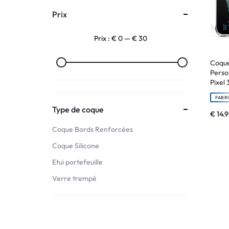
Prix
:
Prix :
€ 0
—
€ 30
C'EST
NOUS
Coque
Perso
Pixel 
!
FABR
ET
Type de coque
€
14.
Coque Bords Renforcées
POUR
Coque Silicone
TOUS
Etui portefeuille
BUDGETS
Verre trempé
C'EST
NOUS