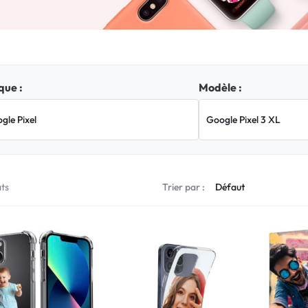
ue :
Modèle :
ats
Trier par :