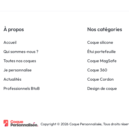
!
LIVRAISON
À propos
Nos catégories
48
Accueil
Coque silicone
HEURES
Qui sommes-nous ?
Étui portefeuille
Toutes nos coques
Coque MagSafe
!
Je personnalise
Coque 360
Actualités
Coque Cordon
Professionnels BtoB
Design de coque
Copyright © 2026 Coque Personnalisée, Tous droits réser