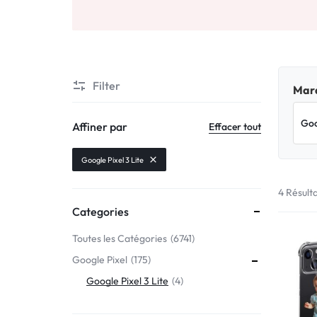
Motorola
MADE
Oppo
IN
Asus
FRANCE
Filter
Marq
C'EST
Nokia – HMD
Affiner par
Effacer tout
NOUS
OnePlus
Google Pixel 3 Lite
!
4 Résult
Realme
Categories
POUR
Sony
Toutes les Catégories
6741
TOUS
Google Pixel
175
Vivo
LES
Google Pixel 3 Lite
4
STYLES
Autres marques