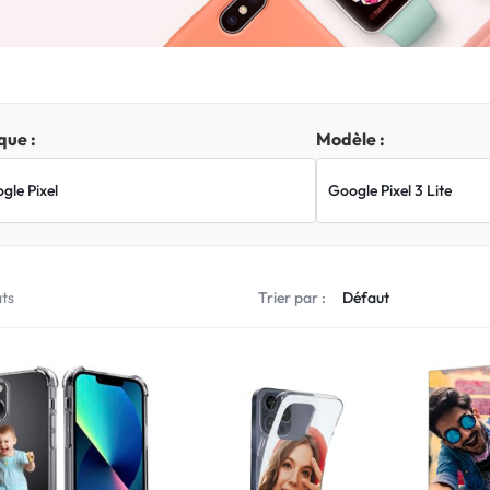
ue :
Modèle :
ats
Trier par :