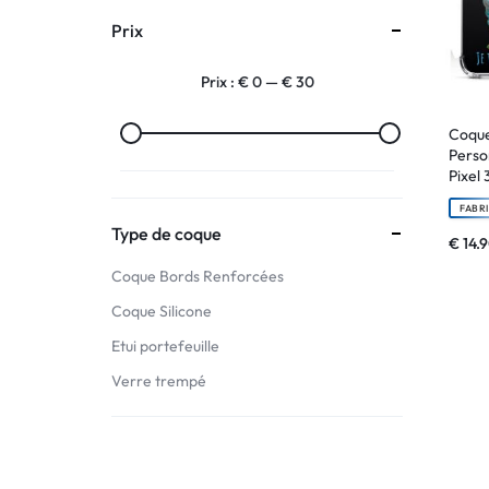
Prix
:
Prix :
€ 0
—
€ 30
C'EST
NOUS
Coque
Perso
Pixel 
!
FABR
ET
Type de coque
€
14.
Coque Bords Renforcées
POUR
Coque Silicone
TOUS
Etui portefeuille
BUDGETS
Verre trempé
C'EST
NOUS