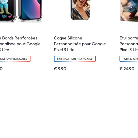
 Bords Renforcées
Coque Silicone
Etui porte
nnalisée pour Google
Personnalisée pour Google
Personna
3 Lite
Pixel 3 Lite
Pixel 3 Li
ICATION FRANÇAISE
FABRICATION FRANÇAISE
FABRICATI
90
€
9.90
€
24.90