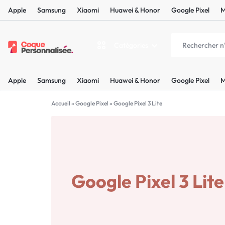
Apple
Samsung
Xiaomi
Huawei & Honor
Google Pixel
M
Catégories
COQUEPERSONNALISÉE.FR
LES
Apple
Samsung
Xiaomi
Huawei & Honor
Google Pixel
M
PLUS
Apple
BELLES
Accueil
»
Google Pixel
»
Google Pixel 3 Lite
Samsung
COQUES
Xiaomi
PERSONNALISÉES
C'EST
Google Pixel 3 Lite
Huawei & Honor
NOUS
Google Pixel
!