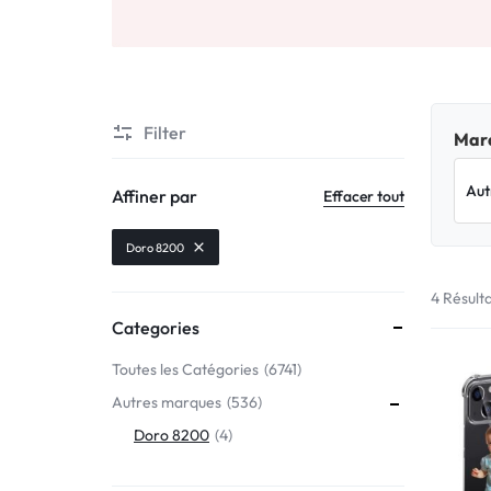
Motorola
MADE
Oppo
IN
Asus
FRANCE
Filter
Marq
C'EST
Nokia – HMD
Affiner par
Effacer tout
NOUS
OnePlus
Doro 8200
!
4 Résult
Realme
Categories
POUR
Sony
Toutes les Catégories
6741
TOUS
Autres marques
536
Vivo
LES
Doro 8200
4
STYLES
Autres marques