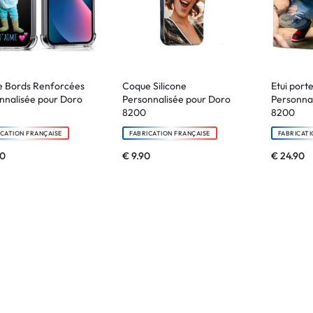
 Bords Renforcées
Coque Silicone
Etui porte
nnalisée pour Doro
Personnalisée pour Doro
Personnal
8200
8200
ICATION FRANÇAISE
FABRICATION FRANÇAISE
FABRICATI
90
€
9.90
€
24.90