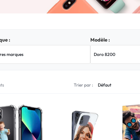
ue :
Modèle :
ats
Trier par :