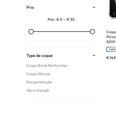
Prix
:
Prix :
€ 0
—
€ 30
C'EST
NOUS
Coque
Perso
8200
!
FABR
ET
Type de coque
€
14.
Coque Bords Renforcées
POUR
Coque Silicone
TOUS
Etui portefeuille
BUDGETS
Verre trempé
C'EST
NOUS