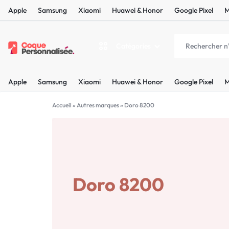
Apple
Samsung
Xiaomi
Huawei & Honor
Google Pixel
M
Catégories
COQUEPERSONNALISÉE.FR
LES
Apple
Samsung
Xiaomi
Huawei & Honor
Google Pixel
M
PLUS
Apple
BELLES
Accueil
»
Autres marques
»
Doro 8200
Samsung
COQUES
Xiaomi
PERSONNALISÉES
C'EST
Doro 8200
Huawei & Honor
NOUS
Google Pixel
!