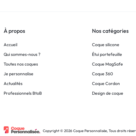
!
LIVRAISON
À propos
Nos catégories
48
Accueil
Coque silicone
HEURES
Qui sommes-nous ?
Étui portefeuille
Toutes nos coques
Coque MagSafe
!
Je personnalise
Coque 360
Actualités
Coque Cordon
Professionnels BtoB
Design de coque
Copyright © 2026 Coque Personnalisée, Tous droits réser