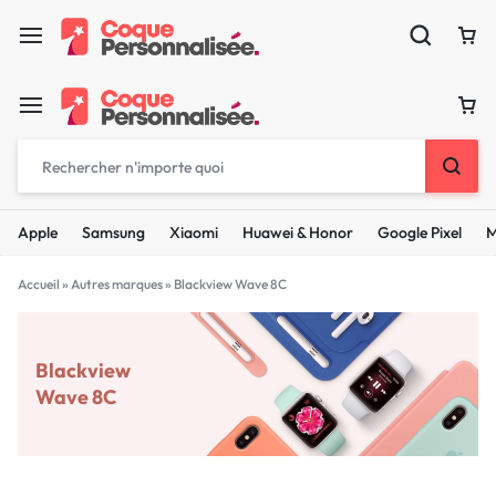
Apple
Samsung
Xiaomi
Huawei & Honor
Google Pixel
M
Accueil
»
Autres marques
»
Blackview Wave 8C
Blackview
Wave 8C