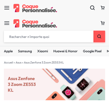
Apple
Samsung
Xiaomi
Huawei & Honor
Google Pixel
M
Accueil
»
Asus
»
Asus Zenfone 3 Zoom ZE553 KL
Asus Zenfone
3 Zoom ZE553
KL