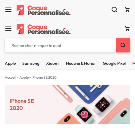
Apple
Samsung
Xiaomi
Huawei & Honor
Google Pixel
M
Accueil
»
Apple
»
iPhone SE 2020
iPhone SE
2020