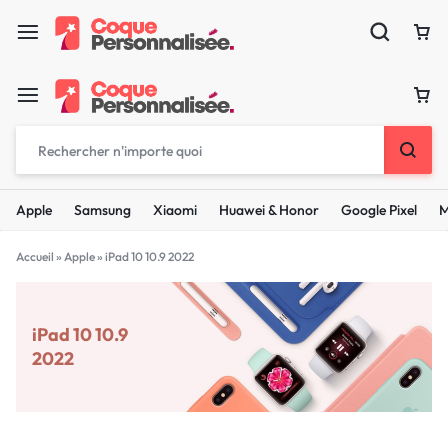
Apple
Samsung
Xiaomi
Huawei & Honor
Google Pixel
M
Accueil
»
Apple
»
iPad 10 10.9 2022
iPad 10 10.9
2022