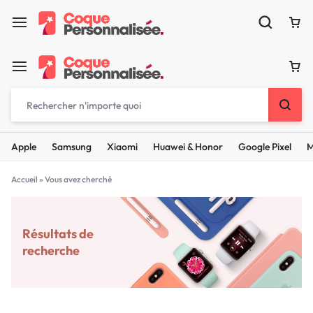
Apple
Samsung
Xiaomi
Huawei & Honor
Google Pixel
M
Accueil
»
Vous avez cherché
Résultats de
recherche